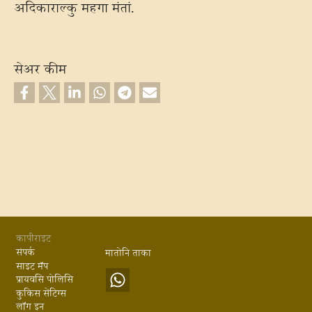
अदिकाराल्‍कु महगा मंतां.
सेअर कीम
Footer
कापीराइट
संपर्क
मातोनि ताका
साइट मॅप
प्रायवसि पोलिसि
कुकिस सेंटिग्‍स
लॉग इन