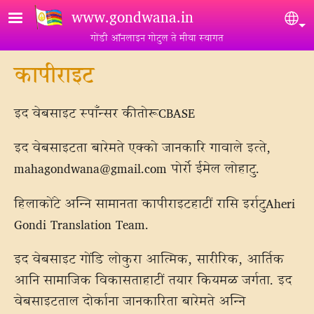
Skip to main content
www.gondwana.in
Sel
गोंडी ऑनलाइन गोटुल ते मीवा स्वागत
कापीराइट
इद वेबसाइट स्‍पाँन्‍सर कीतोरूCBASE
इद वेबसाइटता बारेमते एक्‍को जानकारि गावाले इत्‍ते,
mahagondwana@gmail.com
पोर्रो ईमेल लोहाटु.
हिलाकोंटे अन्‍नि सामानता कापीराइटहाटीं रासि इर्राटुAheri
Gondi Translation Team.
इद वेबसाइट गोंडि लोकुरा आत्मिक, सारीरिक, आर्तिक
आनि सामाजिक विकासताहाटीं तयार कियमळ जर्गता. इद
वेबसाइटताल दोर्काना जानकारिता बारेमते अन्‍नि