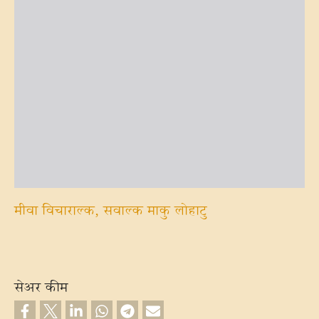
मीवा विचाराल्‍क, सवाल्‍क माकु लोहाटु
सेअर कीम