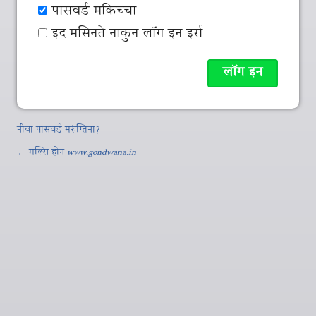
पासवर्ड मकिच्‍चा
इद मसिनते नाकुन लॉग इन इर्रा
नीवा पासवर्ड मरुंग्तिना?
← मल्‍सि होन
www.gondwana.in