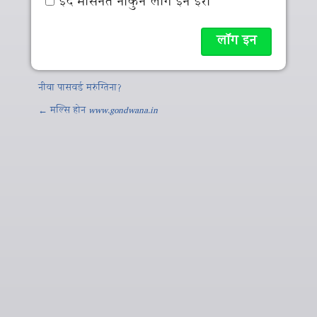
इद मसिनते नाकुन लॉग इन इर्रा
नीवा पासवर्ड मरुंग्तिना?
← मल्‍सि होन
www.gondwana.in