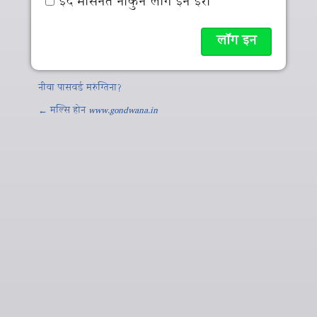
इद मसिनते नाकुन लॉग इन इर्रा
नीवा पासवर्ड मरुंग्तिना?
← मल्‍सि होन
www.gondwana.in