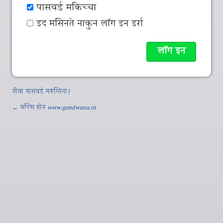
पासवर्ड मकिच्‍चा
इद मसिनते नाकुन लॉग इन इर्रा
नीवा पासवर्ड मरुंग्तिना?
← मल्‍सि होन
www.gondwana.in